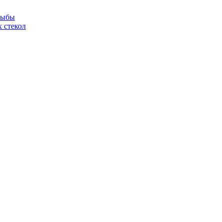
рыбы
 стекол