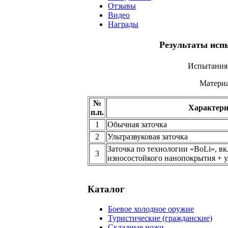
Отзывы
Видео
Награды
Результаты исп
Испытания 
Материа
№
Характери
п.п.
1
Обычная заточка
2
Ультразвуковая заточка
Заточка по технологии «BoLi», в
3
износостойкого нанопокрытия + у
Каталог
Боевое холодное оружие
Туристические (гражданские)
Складные ножи