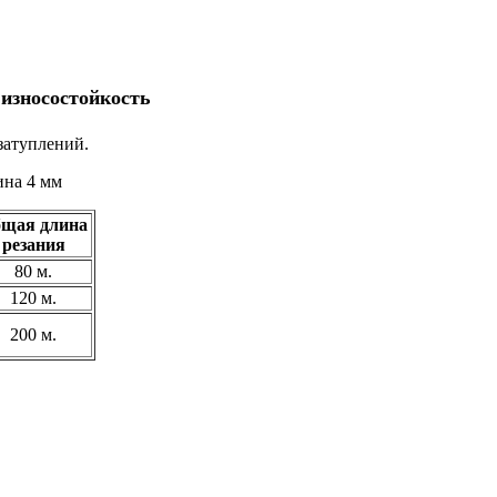
износостойкость
затуплений.
ина 4 мм
щая длина
резания
80 м.
120 м.
200 м.