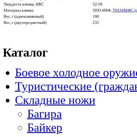
Твердость клинка, HRC
52-56
Материал клинка
50Х14МФ,
70Х16МФС (п
Вес, г (одноклинковый)
190
Вес, г (двухпредметный)
235
Каталог
Боевое холодное оружи
Туристические (гражда
Складные ножи
Багира
Байкер