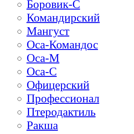
Боровик-С
Командирский
Мангуст
Оса-Командос
Оса-М
Оса-C
Офицерский
Профессионал
Птеродактиль
Ракша