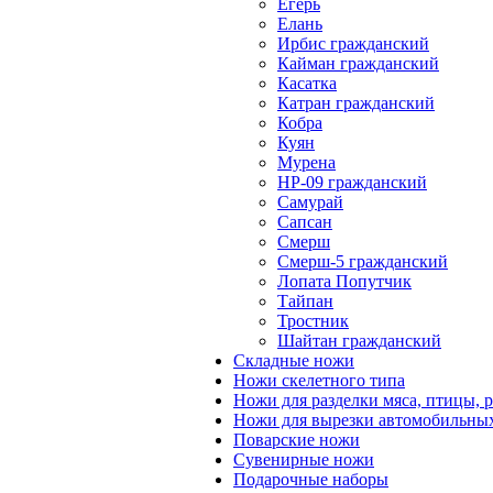
Егерь
Елань
Ирбис гражданский
Кайман гражданский
Касатка
Катран гражданский
Кобра
Куян
Мурена
НР-09 гражданский
Самурай
Сапсан
Смерш
Смерш-5 гражданский
Лопата Попутчик
Тайпан
Тростник
Шайтан гражданский
Складные ножи
Ножи скелетного типа
Ножи для разделки мяса, птицы, 
Ножи для вырезки автомобильных
Поварские ножи
Сувенирные ножи
Подарочные наборы