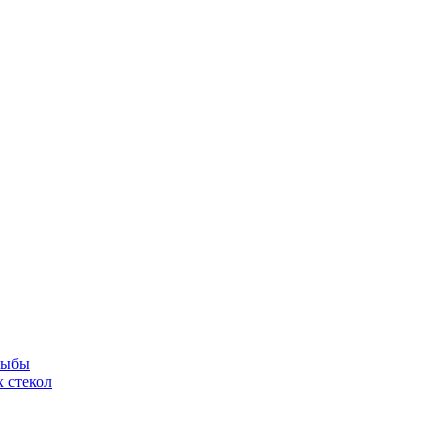
рыбы
 стекол