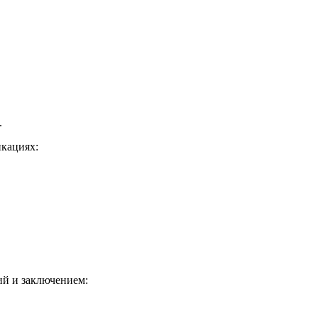
.
икациях:
ий и заключением: