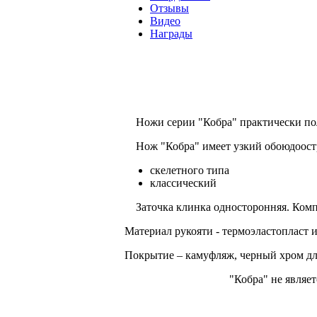
Отзывы
Видео
Награды
Ножи серии "Кобра" практически п
Нож "Кобра" имеет узкий обоюдоост
скелетного типа
классический
Заточка клинка односторонняя. Ком
Материал рукояти - термоэластоплас
т 
Покрытие – камуфляж, черный хром для
"Кобра" не являе