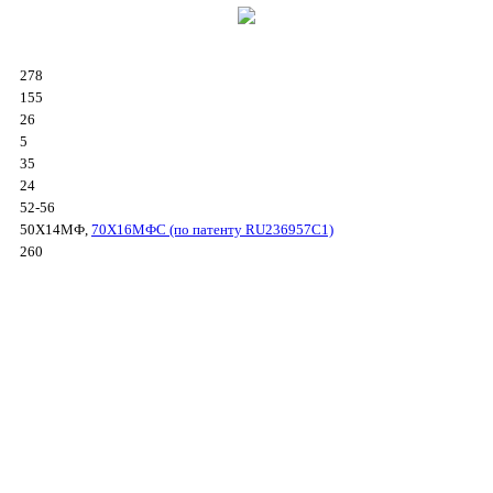
278
155
26
5
35
24
52-56
50Х14МФ,
70Х16МФС (по патенту RU236957C1)
260